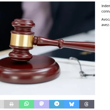
Indem
conna
Avoca
avez