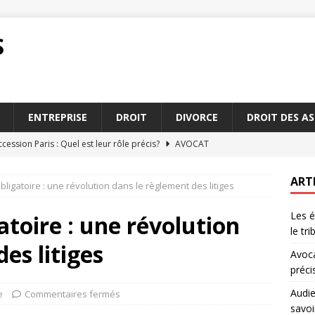
S
ENTREPRISE
DROIT
DIVORCE
DROIT DES A
cession Paris : Quel est leur rôle précis?
AVOCAT
 mise en état : ce qu’il faut vraiment savoir
DROIT
ART
bligatoire : une révolution dans le règlement des litiges
on forfaitaire : aspects légaux à connaître en 2026
DROIT
Les é
uccession Paris : De quelle assistance avez-vous besoin
atoire : une révolution
le tri
es litiges
Avoca
clés d’une procédure judiciaire devant le tribunal
JURIDIQUE
préci
Audie
e
Commentaires fermés
savoi