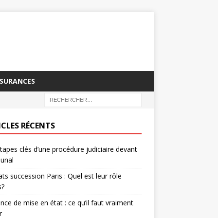
SSURANCES
ICLES RÉCENTS
tapes clés d’une procédure judiciaire devant
bunal
ts succession Paris : Quel est leur rôle
s?
nce de mise en état : ce qu’il faut vraiment
r